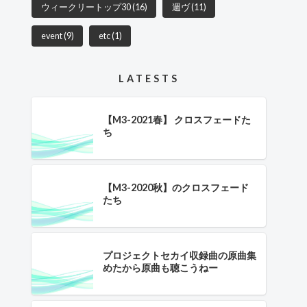
ウィークリートップ30
(16)
週ヴ
(11)
event
(9)
etc
(1)
LATESTS
【M3-2021春】 クロスフェードた
ち
【M3-2020秋】のクロスフェード
たち
プロジェクトセカイ収録曲の原曲集
めたから原曲も聴こうねー