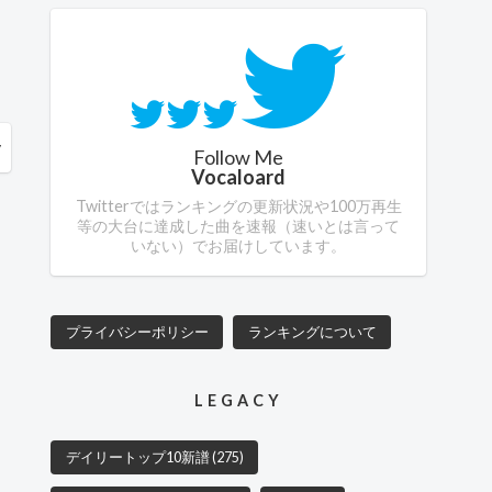
v
Follow Me
Vocaloard
Twitterではランキングの更新状況や100万再生
等の大台に達成した曲を速報（速いとは言って
いない）でお届けしています。
プライバシーポリシー
ランキングについて
LEGACY
デイリートップ10新譜
(275)