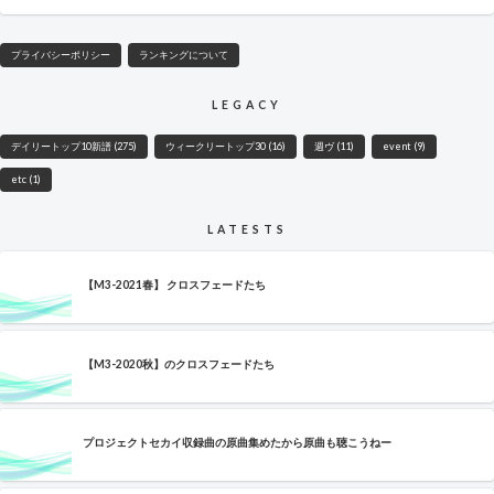
プライバシーポリシー
ランキングについて
LEGACY
デイリートップ10新譜
(275)
ウィークリートップ30
(16)
週ヴ
(11)
event
(9)
etc
(1)
LATESTS
【M3-2021春】 クロスフェードたち
【M3-2020秋】のクロスフェードたち
プロジェクトセカイ収録曲の原曲集めたから原曲も聴こうねー