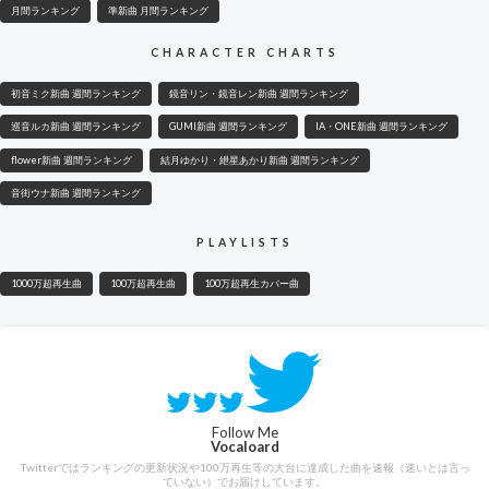
月間ランキング
準新曲 月間ランキング
CHARACTER CHARTS
初音ミク新曲 週間ランキング
鏡音リン・鏡音レン新曲 週間ランキング
巡音ルカ新曲 週間ランキング
GUMI新曲 週間ランキング
IA・ONE新曲 週間ランキング
flower新曲 週間ランキング
結月ゆかり・紲星あかり新曲 週間ランキング
音街ウナ新曲 週間ランキング
PLAYLISTS
1000万超再生曲
100万超再生曲
100万超再生カバー曲
Follow Me
Vocaloard
Twitterではランキングの更新状況や100万再生等の大台に達成した曲を速報（速いとは言っ
ていない）でお届けしています。