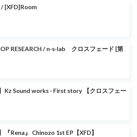
 / [XFD]Room
 POP RESEARCH / n-s-lab クロスフェード [第
Kz Sound works - First story 【クロスフェー
『Rena』 Chinozo 1st EP【XFD】