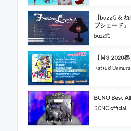
【buzzG 
プシェード」【
buzz式
【Ｍ3-2020
Katsuki Uemura
BCNO Best Al
BCNO official