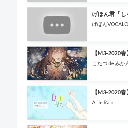
げほん君「しゃぼん
げほんVOCALOI
【M3-202
こたつ de みか
【M3-202
Arile Rain