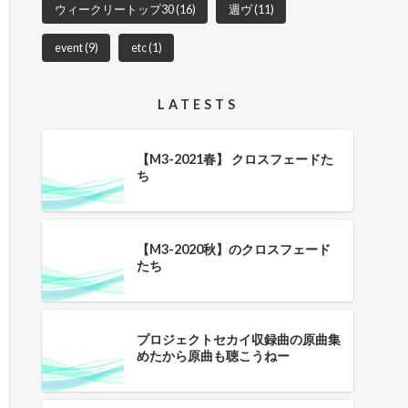
ウィークリートップ30
(16)
週ヴ
(11)
event
(9)
etc
(1)
LATESTS
【M3-2021春】 クロスフェードた
ち
【M3-2020秋】のクロスフェード
たち
プロジェクトセカイ収録曲の原曲集
めたから原曲も聴こうねー