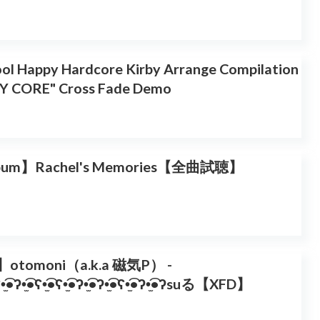
ool Happy Hardcore Kirby Arrange Compilation
Y CORE" Cross Fade Demo
lbum】Rachel's Memories【全曲試聴】
otomoni（a.k.a 磁気P） -
͡•ʕ•̫͡•ʔ•̫͡•ʕ•̫͡•ʕ•̫͡•ʔ•̫͡•ʔ•̫͡•ʕ•̫͡•ʔ•̫͡•ʔsuる【XFD】