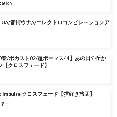
pation
E U///音街ウナ///エレクトロコンピレーションア
l
020春/ボカスト02/超ボーマス44】あの日の丘か
ナツ【クロスフェード】
st Impulse クロスフェード【猫好き旅団】
キー