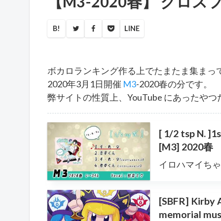
【M3-2020春】 クロ
B!
LINE
ボカロランキング作る上でたまたま集まっ
2020年3月1日開催
M3
-2020春の分です。
弊サイトの性質上、YouTube にあったや
[ 1/2 tsp 
[M3] 2020春
イロハマイちゃん
[SBFR] Kirby
memorial musi