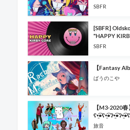
SBFR
[SBFR] Oldsk
"HAPPY KIRB
SBFR
【Fantasy A
ばうのこや
【M3-2020春】
ʕ•̫͡•ʕ•̫͡•ʔ•̫͡•ʔ•̫
旅音