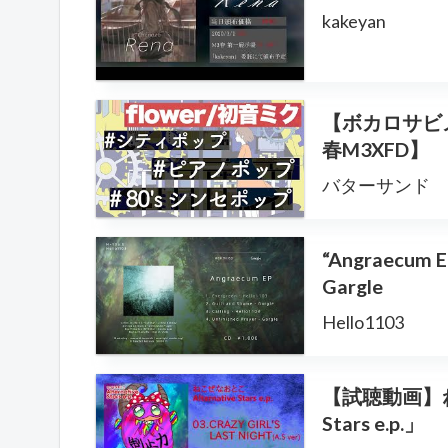
kakeyan
【ボカロサビ
春M3XFD】
バターサンド
“Angraecum EP
Gargle
Hello1103
【試聴動画】ね
Stars e.p.」