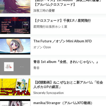
【アルバムクロスフェード】
深夜三時の憂鬱
【クロスフェード】千夜E.P. / 星間飛行
星間飛行出張所ホシミ屋
The Future ／オゾン Mini Album XFD
オゾン Ozon
青谷 1st album『全然、きれいじゃない。』
青谷
【試聴動画】ねこぜなおとこ新アルバム「社会
人ボカロPの戯言」
Sincerely Syncopation
manika/Stranger（アルバムXFD動画）