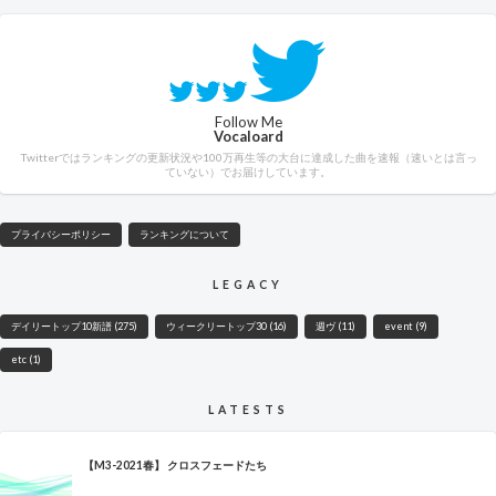
Follow Me
Vocaloard
Twitterではランキングの更新状況や100万再生等の大台に達成した曲を速報（速いとは言っ
ていない）でお届けしています。
プライバシーポリシー
ランキングについて
LEGACY
デイリートップ10新譜
(275)
ウィークリートップ30
(16)
週ヴ
(11)
event
(9)
etc
(1)
LATESTS
【M3-2021春】 クロスフェードたち