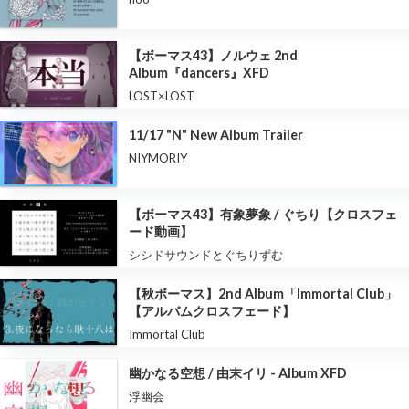
【ボーマス43】ノルウェ 2nd
Album『dancers』XFD
LOST×LOST
11/17 "N" New Album Trailer
NIYMORIY
【ボーマス43】有象夢象 / ぐちり【クロスフェ
ード動画】
シシドサウンドとぐちりずむ
【秋ボーマス】2nd Album「Immortal Club」
【アルバムクロスフェード】
Immortal Club
幽かなる空想 / 由末イリ - Album XFD
浮幽会