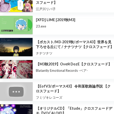
スフェード】
江戸川リバ子
[XFD] LIME [2019秋M3]
23.exe
【ボカスト/M3-2019秋/ボーマス43】世界を見
下ろせる丘にて / ナナツナツ【クロスフェード】
ナナツナツ
【M3秋2019】OveЯ DozE【クロスフェード】
Blatantly Emotional Records -ベア-
【EofV3/ボーマス43】 令和某歌路論序説 【ク
ロスフェード】
フミヅキレコーズ
【オリジナルCD】「Etude」クロスフェードデ
モ【VOCALOID】