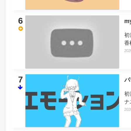
6
my
初
香
202
7
パ
初
ナ
202