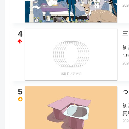
202
4
三
初
r-
202
5
つ
初
真
202