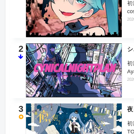
初
c
202
2
シ
初
Ay
202
3
夜
初
T