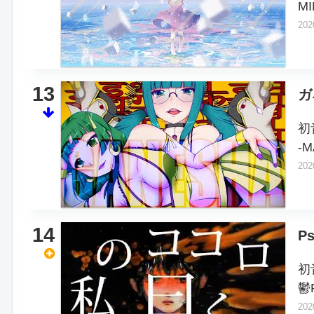
MI
202
13
ガ
初
-M
202
14
Ps
初
鬱
202