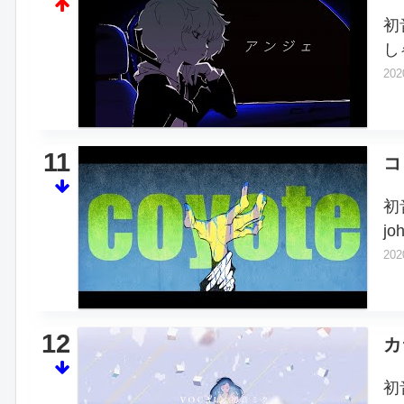
初
し
202
11
コ
初
jo
202
12
カ
初