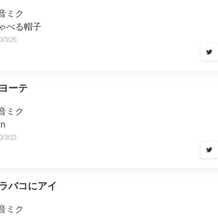
音ミク
ゃべる帽子
0/3/25
ヨーテ
音ミク
hn
0/3/22
ラバコにアイ
音ミク