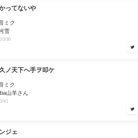
かってないや
音ミク
河雪
0/3/30
久ノ天下へ手ヲ叩ケ
音ミク
eba山羊さん
0/4/1
ンジェ