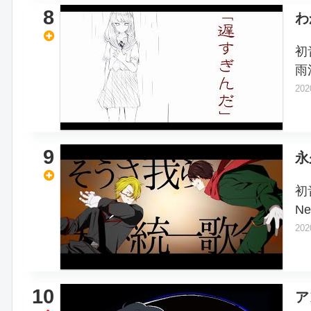
8
わ
初
雨
202
9
永
初
N
202
10
ア