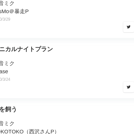
音ミク
osMo＠暴走P
0/3/29
ニカルナイトプラン
音ミク
ase
0/3/24
を飼う
音ミク
OKOTOKO（西沢さんP）