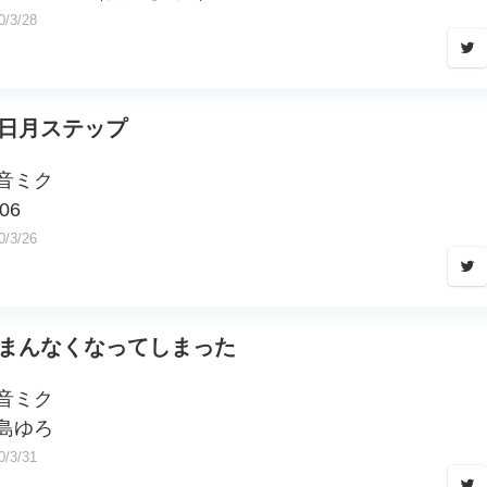
0/3/28
日月ステップ
音ミク
906
0/3/26
まんなくなってしまった
音ミク
島ゆろ
0/3/31