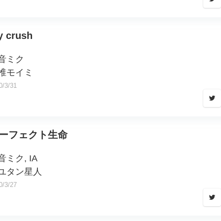
 crush
音ミク
椎モイミ
0/3/31
ーフェクト生命
音ミク, IA
ユタン星人
0/3/27