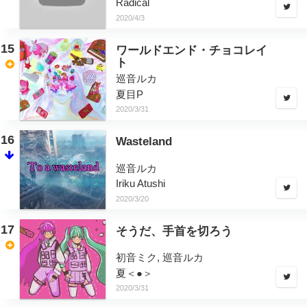
Radical
2020/4/3
15
ワールドエンド・チョコレイ
ト
巡音ルカ
夏目P
2020/3/31
16
Wasteland
巡音ルカ
Iriku Atushi
2020/3/20
17
そうだ、手首を切ろう
初音ミク, 巡音ルカ
夏＜●＞
2020/3/31