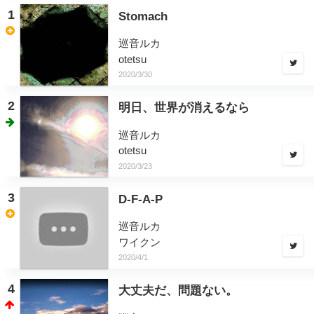
1
Stomach
巡音ルカ
otetsu
2020/3/30
2
明日、世界が消えるなら
巡音ルカ
otetsu
2020/3/23
3
D-F-A-P
巡音ルカ
ワイクン
2020/4/1
4
大丈夫だ、問題ない。