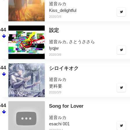
巡音ルカ
Kiss_delightful
2020/3/8
44
設定
巡音ルカ, さとうささら
lyqjw
2020/3/8
44
シロイキオク
巡音ルカ
更科要
2020/3/9
44
Song for Lover
巡音ルカ
esachi 001