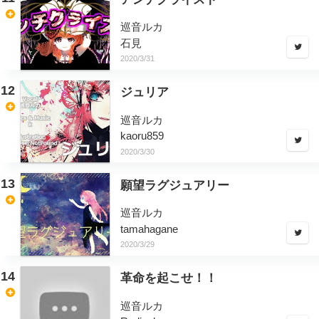
巡音ルカ
石見
2020/3/31
12
ジュリア
巡音ルカ
kaoru859
2020/3/30
13
願望ラグジュアリー
巡音ルカ
tamahagane
2020/3/29
14
革命を起こせ！！
巡音ルカ