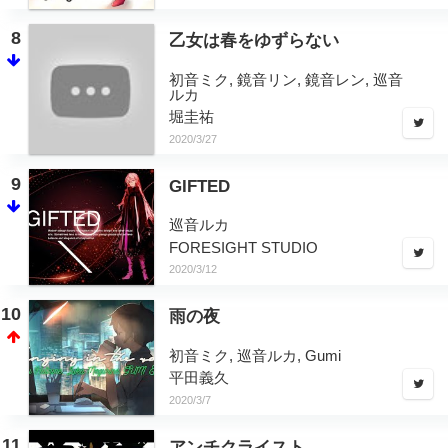
8
乙女は春をゆずらない
初音ミク, 鏡音リン, 鏡音レン, 巡音
ルカ
堀圭祐
2020/3/27
9
GIFTED
巡音ルカ
FORESIGHT STUDIO
2020/3/12
10
雨の夜
初音ミク, 巡音ルカ, Gumi
平田義久
2020/3/7
11
アンチクライスト