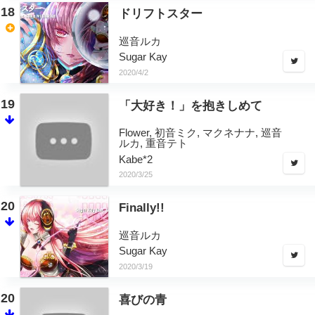
18
ドリフトスター
巡音ルカ
Sugar Kay
2020/4/2
19
「大好き！」を抱きしめて
Flower, 初音ミク, マクネナナ, 巡音
ルカ, 重音テト
Kabe*2
2020/3/25
20
Finally!!
巡音ルカ
Sugar Kay
2020/3/19
20
喜びの青