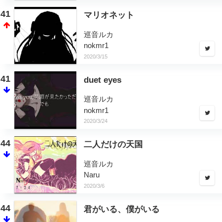
41
マリオネット
巡音ルカ
nokmr1
2020/3/15
41
duet eyes
巡音ルカ
nokmr1
2020/3/24
44
二人だけの天国
巡音ルカ
Naru
2020/3/6
44
君がいる、僕がいる