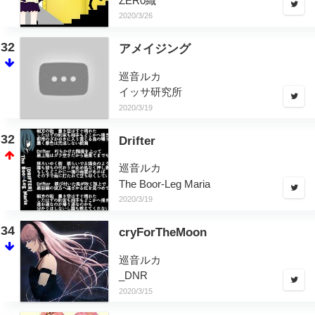
ZER0織
2020/3/26
32
アメイジング
巡音ルカ
イッサ研究所
2020/3/19
32
Drifter
巡音ルカ
The Boor-Leg Maria
2020/3/19
34
cryForTheMoon
巡音ルカ
_DNR
2020/3/15