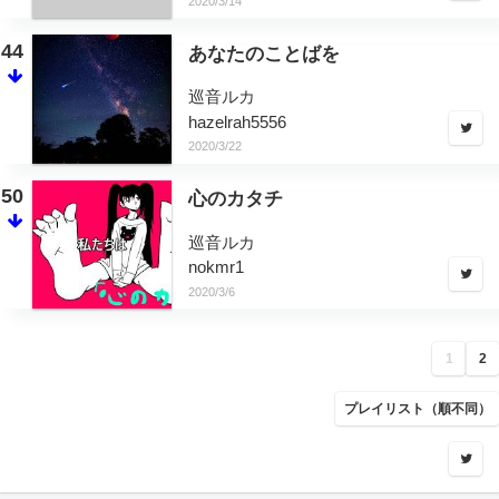
2020/3/14
44
あなたのことばを
巡音ルカ
hazelrah5556
2020/3/22
50
心のカタチ
巡音ルカ
nokmr1
2020/3/6
1
2
プレイリスト（順不同）