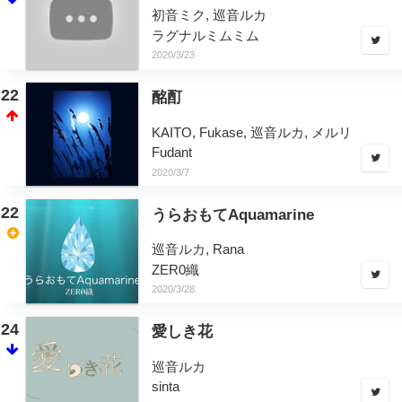
初音ミク, 巡音ルカ
ラグナルミムミム
2020/3/23
22
酩酊
KAITO, Fukase, 巡音ルカ, メルリ
Fudant
2020/3/7
22
うらおもてAquamarine
巡音ルカ, Rana
ZER0織
2020/3/28
24
愛しき花
巡音ルカ
sinta