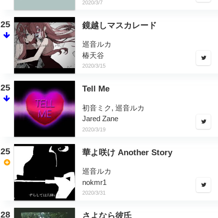
2020/3/7
25
鏡越しマスカレード
巡音ルカ
椿天谷
2020/3/15
25
Tell Me
初音ミク, 巡音ルカ
Jared Zane
2020/3/19
25
華よ咲け Another Story
巡音ルカ
nokmr1
2020/3/31
28
さよなら彼氏