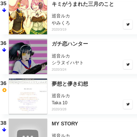
35
キミがうまれた三月のこと
巡音ルカ
やみくろ
2020/3/19
36
ガチ恋ハンター
巡音ルカ
シラヌイハヤト
2020/3/24
36
夢想と儚き幻想
巡音ルカ
Taka 10
2020/3/28
38
MY STORY
巡音ルカ