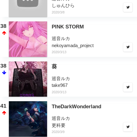
しゅんひら
2020/3/8
38
PINK STORM
巡音ルカ
nekoyamada_project
2020/3/13
38
葵
巡音ルカ
take967
2020/3/13
41
TheDarkWonderland
巡音ルカ
更科要
2020/3/9