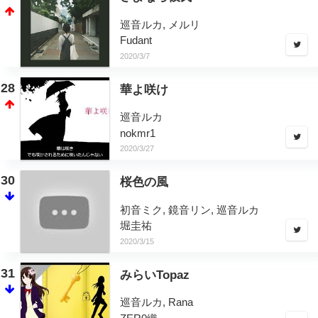
巡音ルカ, メルリ
Fudant
2020/3/7
28
華よ咲け
巡音ルカ
nokmr1
2020/3/27
30
桜色の風
初音ミク, 鏡音リン, 巡音ルカ
堀圭祐
2020/3/15
31
みらいTopaz
巡音ルカ, Rana