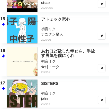
cisco
2020/2/15
15
アトミック恋心
初音ミク
ナユタン星人
2020/2/3
16
あれほど欲した幸せを、手放
す勇気を僕にくれ
初音ミク
傘村トータ
2020/2/3
17
SISTERS
初音ミク
john
2020/2/9