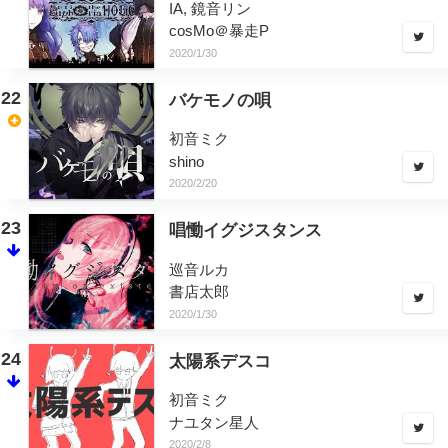
IA, 鏡音リン
cosMo＠暴走P
2020/1/30
22
バケモノの唄
初音ミク
shino
2020/2/20
23
唱慟イグジスタンス
巡音ルカ
書店太郎
2020/1/30
24
太陽系デスコ
初音ミク
ナユタン星人
2020/2/8