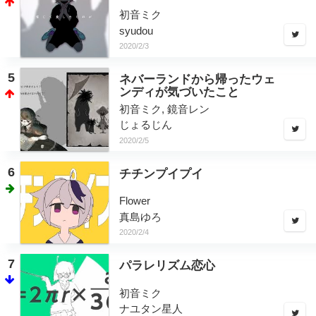
初音ミク
syudou
2020/2/3
5
ネバーランドから帰ったウェ
ンディが気づいたこと
初音ミク, 鏡音レン
じょるじん
2020/2/5
6
チチンプイプイ
Flower
真島ゆろ
2020/2/4
7
パラレリズム恋心
初音ミク
ナユタン星人