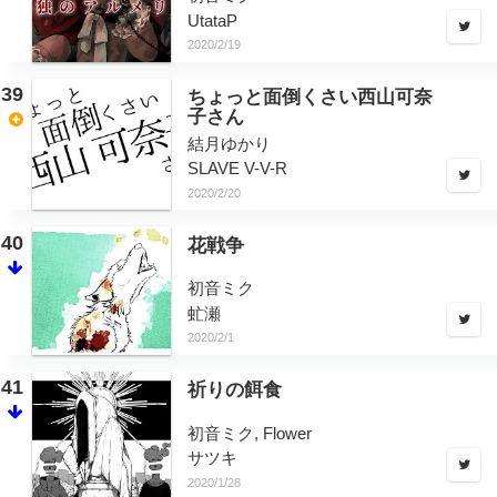
UtataP
2020/2/19
39
ちょっと面倒くさい西山可奈
子さん
結月ゆかり
SLAVE V-V-R
2020/2/20
40
花戦争
初音ミク
虻瀬
2020/2/1
41
祈りの餌食
初音ミク, Flower
サツキ
2020/1/28