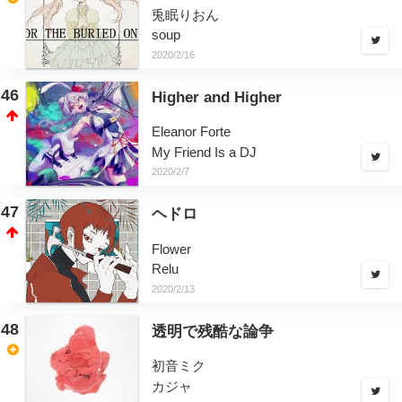
兎眠りおん
soup
2020/2/16
46
Higher and Higher
Eleanor Forte
My Friend Is a DJ
2020/2/7
47
ヘドロ
Flower
Relu
2020/2/13
48
透明で残酷な論争
初音ミク
カジャ