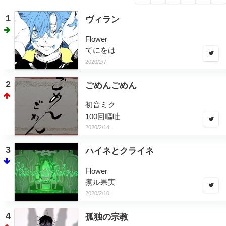
1
ヴィラン
Flower
てにをは
2020/2/7
2
ごめんごめん
初音ミク
100回嘔吐
2020/2/14
3
ハイネとクライネ
Flower
煮ル果実
2020/2/10
4
孤独の宗教