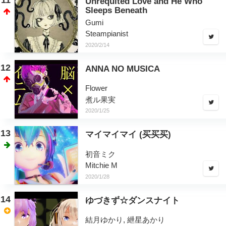
11
Unrequited Love and He Who
Sleeps Beneath
Gumi
Steampianist
2020/2/14
12
ANNA NO MUSICA
Flower
煮ル果実
2020/1/25
13
マイマイマイ (买买买)
初音ミク
Mitchie M
2020/1/28
14
ゆづきず☆ダンスナイト
結月ゆかり, 紲星あかり