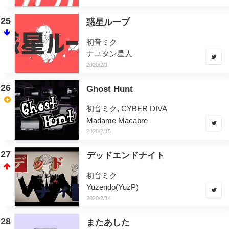
25
惑星ループ
初音ミク
ナユタン星人
2020/2/1
26
Ghost Hunt
初音ミク, CYBER DIVA
Madame Macabre
2020/2/15
27
デッドエンドナイト
初音ミク
Yuzendo(YuzP)
2020/2/14
28
またあした