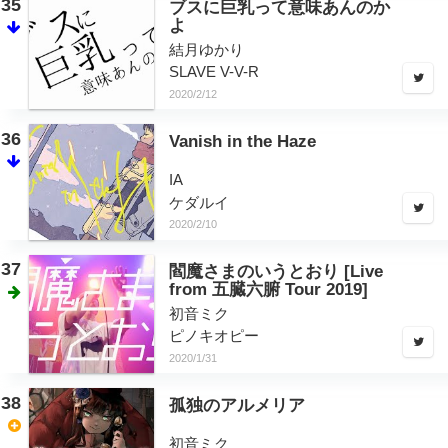
35
ブスに巨乳って意味あんのか
よ
結月ゆかり
SLAVE V-V-R
2020/2/12
36
Vanish in the Haze
IA
ケダルイ
2020/2/10
37
閻魔さまのいうとおり [Live
from 五臓六腑 Tour 2019]
初音ミク
ピノキオピー
2020/1/31
38
孤独のアルメリア
初音ミク