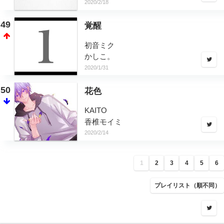
2020/2/18
49
覚醒
初音ミク
かしこ。
2020/1/31
50
花色
KAITO
香椎モイミ
2020/2/14
1
2
3
4
5
6
プレイリスト（順不同）