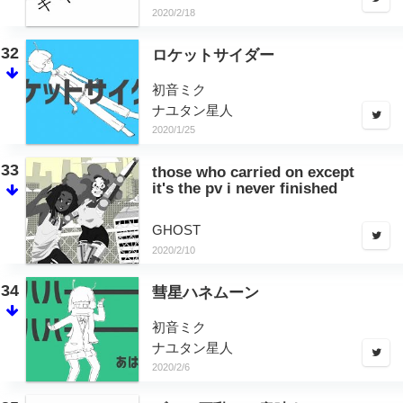
2020/2/18
32
ロケットサイダー
初音ミク
ナユタン星人
2020/1/25
33
those who carried on except
it's the pv i never finished
GHOST
2020/2/10
34
彗星ハネムーン
初音ミク
ナユタン星人
2020/2/6