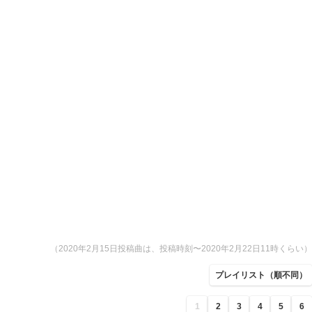
（2020年2月15日投稿曲は、投稿時刻〜2020年2月22日11時くらい）
プレイリスト（順不同）
1
2
3
4
5
6