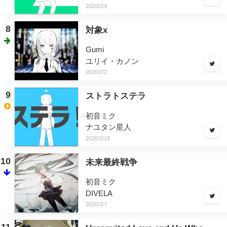
2020/2/4
8
対象x
Gumi
ユリイ・カノン
2020/2/2
9
ストラトステラ
初音ミク
ナユタン星人
2020/2/16
10
未来最終戦争
初音ミク
DIVELA
2020/2/7