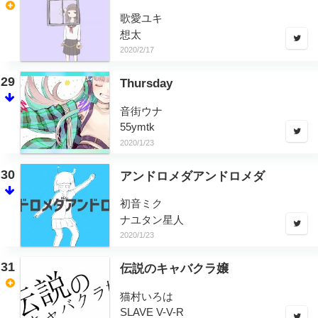
歌愛ユキ
想太
2020/2/17
29
Thursday
音街ウナ
55ymtk
2020/1/23
30
アンドロメダアンドロメダ
初音ミク
ナユタン星人
2020/1/23
31
伝説のキャバクラ嬢
猫村いろは
SLAVE V-V-R