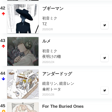
42
ブギーマン
初音ミク
TZ
2020/2/8
43
ルメ
初音ミク
夜明けの轍
2020/1/24
44
アンダードッグ
鏡音リン, 鏡音レン
傘村トータ
2020/1/26
45
For The Buried Ones